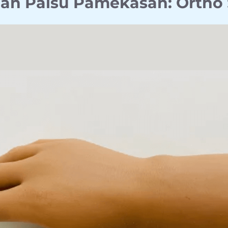
ngan Palsu Pamekasan: Orth