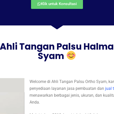
Klik untuk Konsultasi
 Ahli Tangan Palsu Halma
Syam
Welcome di Ahli Tangan Palsu Ortho Syam, kam
penyediaan layanan jasa pembuatan dan
jual
menawarkan berbagai jenis, ukuran, dan kuali
Anda.