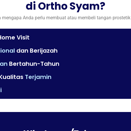
di Ortho Syam?
a mengapa Anda perlu membuat atau membeli tangan prostetik t
ome Visit
ional
dan Berijazah
an
Bertahun-Tahun
Kualitas
Terjamin
i