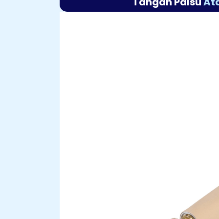
Tangan Palsu
At