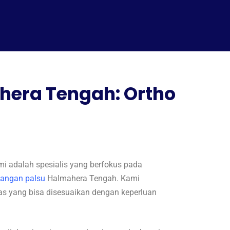
hera Tengah: Ortho
i adalah spesialis yang berfokus pada
 tangan palsu
Halmahera Tengah. Kami
tas yang bisa disesuaikan dengan keperluan