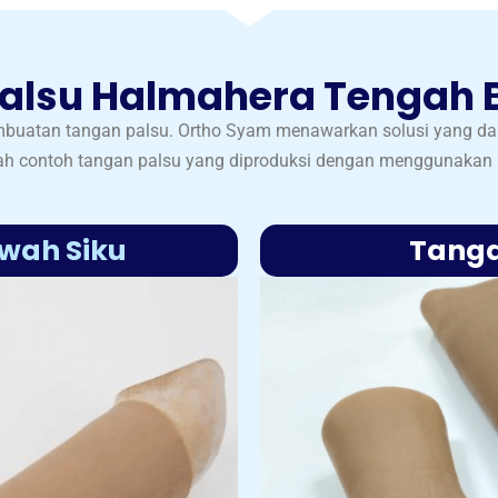
alsu Halmahera Tengah 
embuatan tangan palsu. Ortho Syam menawarkan solusi yang d
lah contoh tangan palsu yang diproduksi dengan menggunakan
wah Siku
Tanga