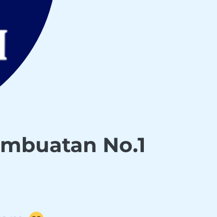
embuatan No.1
.