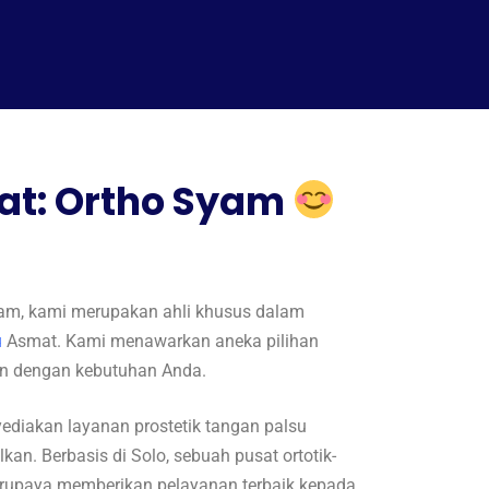
at: Ortho Syam
yam, kami merupakan ahli khusus dalam
u
Asmat. Kami menawarkan aneka pilihan
kan dengan kebutuhan Anda.
yediakan layanan prostetik tangan palsu
an. Berbasis di Solo, sebuah pusat ortotik-
berupaya memberikan pelayanan terbaik kepada