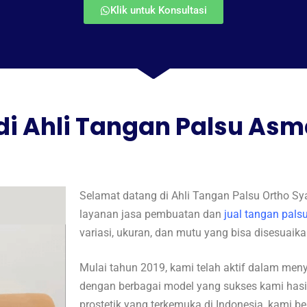
Klik untuk Konsultasi
di Ahli Tangan Palsu Asm
Selamat datang di Ahli Tangan Palsu Ortho S
layanan jasa pembuatan dan
jual tangan pals
variasi, ukuran, dan mutu yang bisa disesuai
Mulai tahun 2019, kami telah aktif dalam men
dengan berbagai model yang sukses kami hasilk
prostetik yang terkemuka di Indonesia, kami 