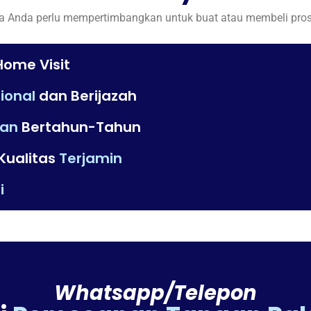
 Anda perlu mempertimbangkan untuk buat atau membeli proste
ome Visit
ional
dan Berijazah
an
Bertahun-Tahun
Kualitas
Terjamin
i
Whatsapp/Telepon