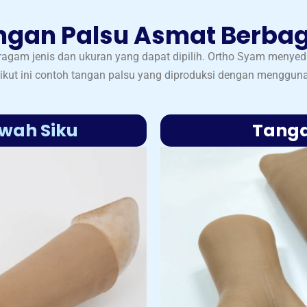
ngan Palsu Asmat Berbag
agam jenis dan ukuran yang dapat dipilih. Ortho Syam menyed
ikut ini contoh tangan palsu yang diproduksi dengan menggun
wah Siku
Tanga