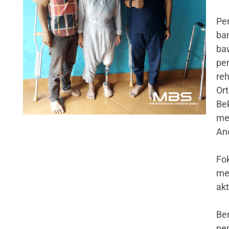
Pe
ban
ba
pe
reh
Or
Be
me
An
Fo
me
akt
Be
pe