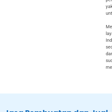
yak
unt
Mes
la
Ind
se
da
su
me