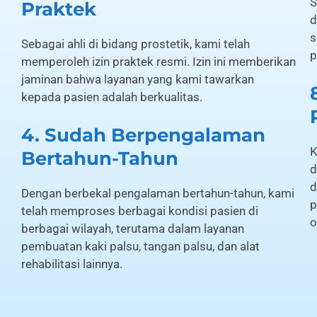
S
Praktek
d
s
Sebagai ahli di bidang prostetik, kami telah
p
memperoleh izin praktek resmi. Izin ini memberikan
jaminan bahwa layanan yang kami tawarkan
kepada pasien adalah berkualitas.
4. Sudah Berpengalaman
K
Bertahun-Tahun
d
d
Dengan berbekal pengalaman bertahun-tahun, kami
p
telah memproses berbagai kondisi pasien di
o
berbagai wilayah, terutama dalam layanan
pembuatan kaki palsu, tangan palsu, dan alat
rehabilitasi lainnya.