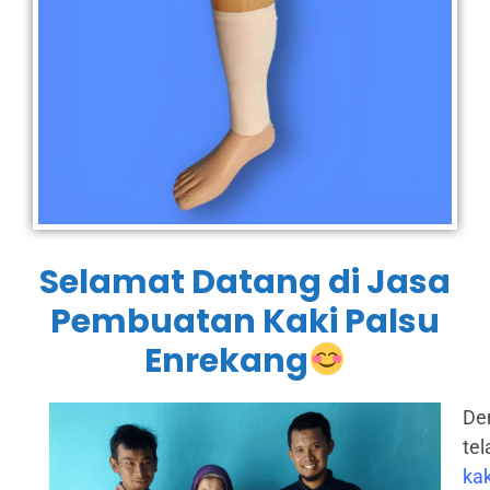
Selamat Datang di Jasa
Pembuatan Kaki Palsu
Enrekang
De
te
kak