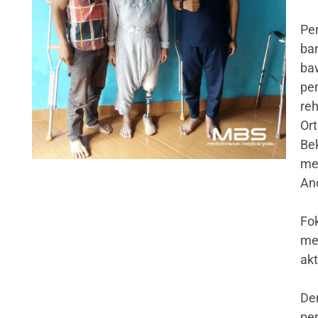
Pe
ban
ba
pe
reh
Or
Be
me
An
Fo
me
akt
Den
pe