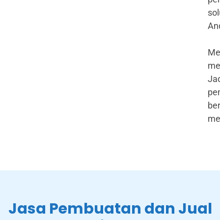
sol
An
Mes
me
Ja
pem
ber
me
Jasa Pembuatan dan Jual