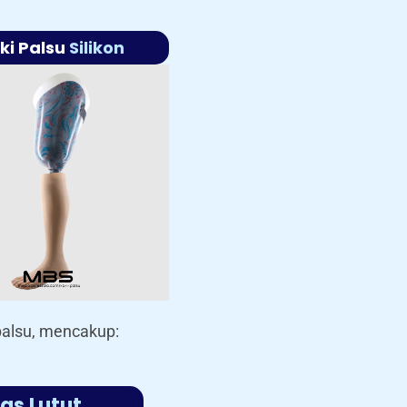
ki Palsu
Silikon
palsu, mencakup:
as Lutut