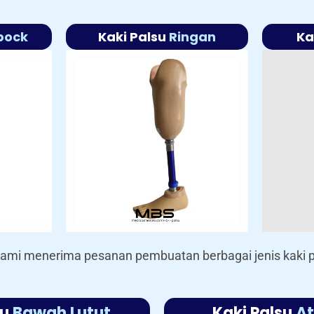
bock
Kaki Palsu
Ringan
Ka
 kami menerima pesanan pembuatan berbagai jenis kaki 
su
Bawah Lutut
Kaki Palsu
At