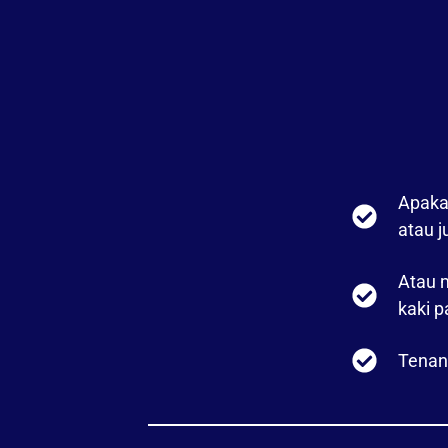
Apaka
atau j
Atau 
kaki p
Tenan