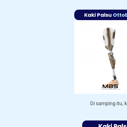
Kaki Palsu
Otto
Di samping itu,
Kaki Pal